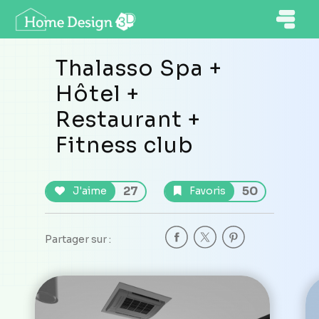
Thalasso Spa +
Hôtel +
Restaurant +
Fitness club
27
50
J'aime
Favoris
Partager sur :