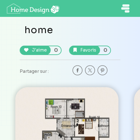
home
0
0
J'aime
Favoris
Partager sur :