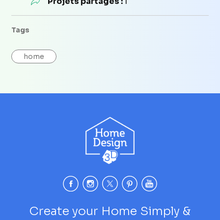
Projets partagés :
1
Tags
home
Create your Home Simply &