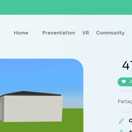
Home
Presentation
VR
Community
4
J
Partag
C