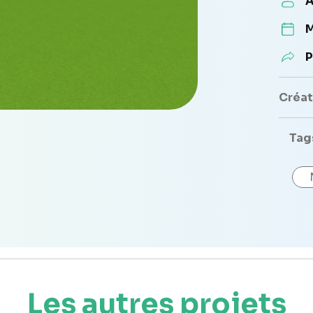
A
M
P
Créate
Tag
Les autres projets