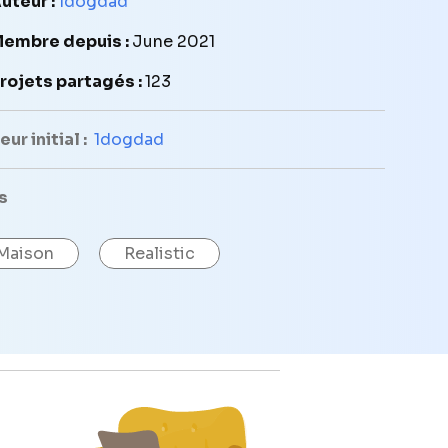
uteur :
1dogdad
embre depuis :
June 2021
rojets partagés :
123
ur initial :
1dogdad
s
Maison
Realistic