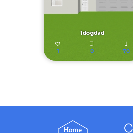
1dogdad
1
0
70
C