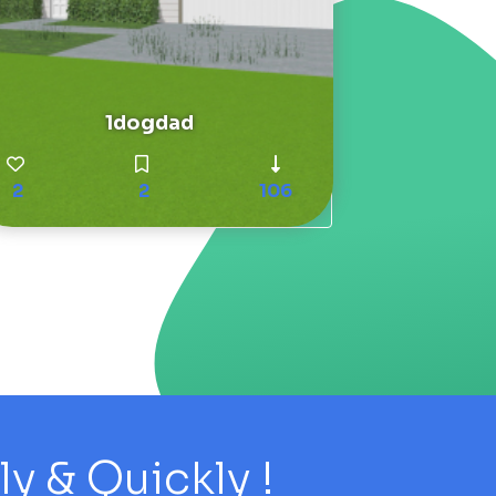
1dogdad
2
2
106
 & Quickly !