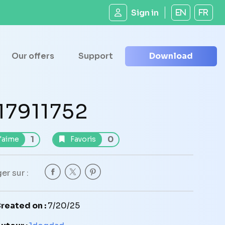
Sign in
EN
FR
Our offers
Support
Download
17911752
1
0
'aime
Favoris
er sur :
reated on :
7/20/25