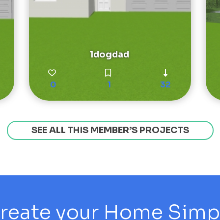
1dogdad
0
1
32
SEE ALL THIS MEMBER’S PROJECTS
reate your Home Simply