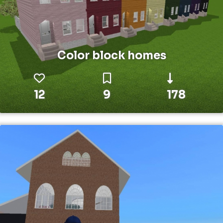
Color block homes
12
9
178