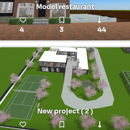
Model restaurant
4
3
44
New project ( 2 )