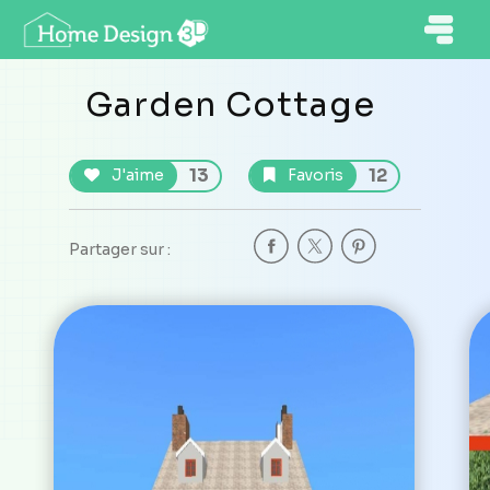
Garden Cottage
13
12
J'aime
Favoris
Partager sur :