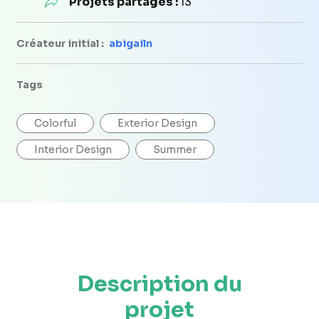
Projets partagés :
13
Créateur initial :
abigailn
Tags
Colorful
Exterior Design
Interior Design
Summer
Description du
projet