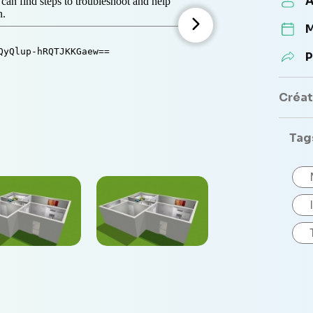
A
M
P
Créate
Tag