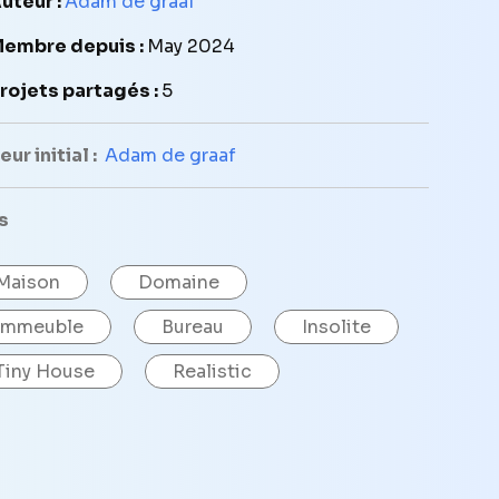
uteur :
Adam de graaf
embre depuis :
May 2024
rojets partagés :
5
ur initial :
Adam de graaf
s
Maison
Domaine
Immeuble
Bureau
Insolite
Tiny House
Realistic