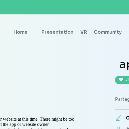
Home
Presentation
VR
Community
a
J
Partag
C