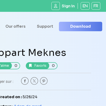
Sign in
EN
FR
Our offers
Support
Download
ppart Meknes
0
0
'aime
Favoris
er sur :
reated on :
5/26/24