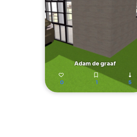
Adam de graaf
0
1
5