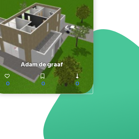
Adam de graaf
0
0
0