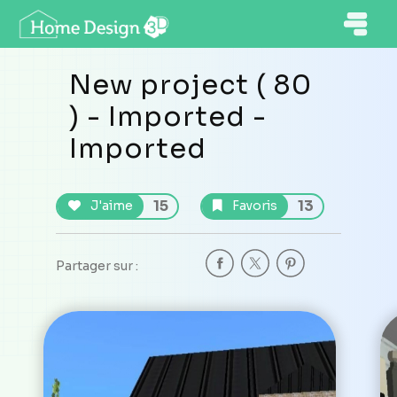
New project ( 80
) - Imported -
Imported
15
13
J'aime
Favoris
Partager sur :