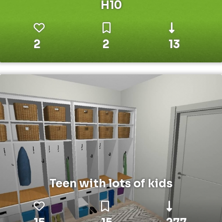
H10
2
2
13
Teen with lots of kids