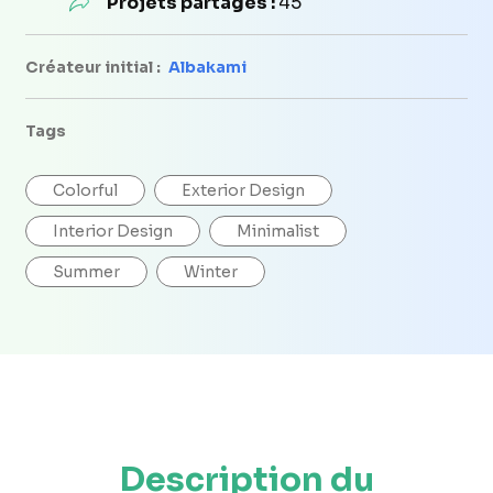
Projets partagés :
45
Créateur initial :
Albakami
Tags
Colorful
Exterior Design
Interior Design
Minimalist
Summer
Winter
Description du