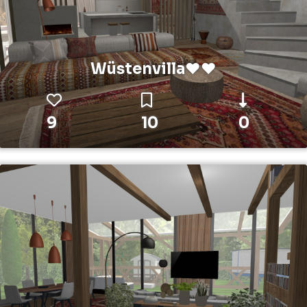
Wüstenvilla❤️❤️
9
10
0