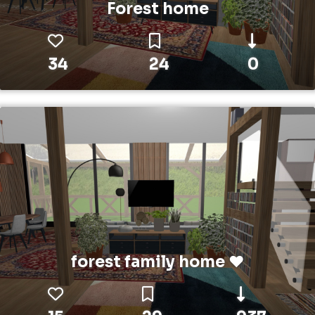
Forest home
34
24
0
forest family home ❤️