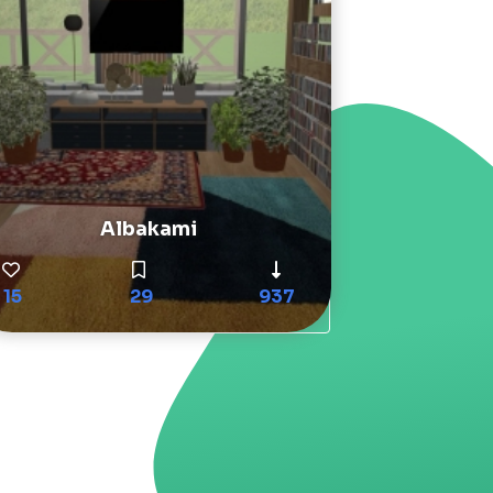
Albakami
15
29
937