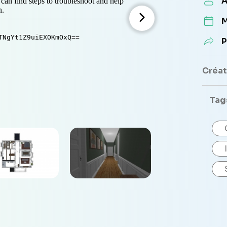
A
M
P
Créate
Tag