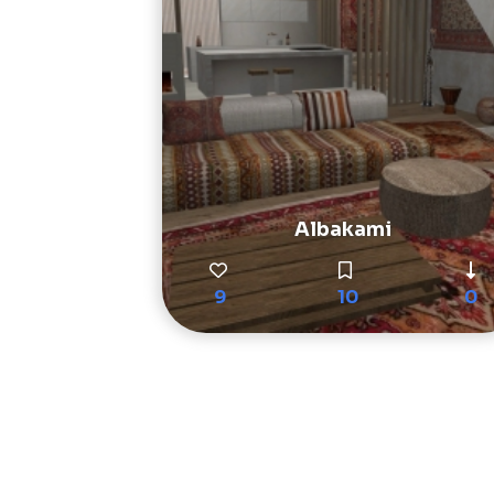
Albakami
9
10
0