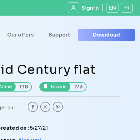
Sign in
EN
FR
Our offers
Support
Download
id Century flat
178
173
'aime
Favoris
er sur :
reated on :
5/27/21