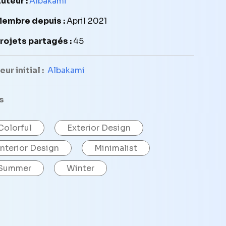
uteur :
Albakami
embre depuis :
April 2021
rojets partagés :
45
ur initial :
Albakami
s
Colorful
Exterior Design
Interior Design
Minimalist
Summer
Winter