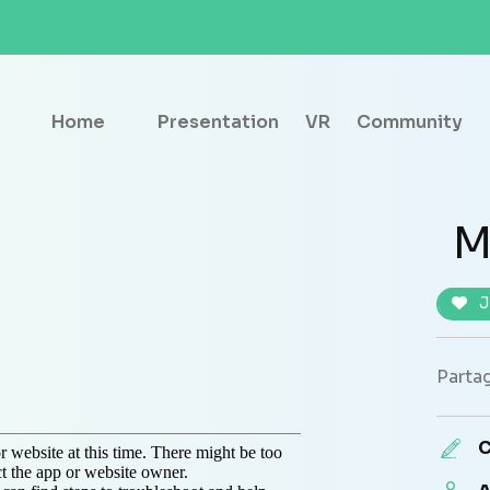
Home
Presentation
VR
Community
M
J
Partag
C