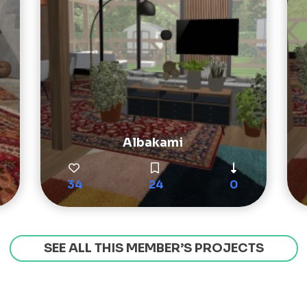
Albakami
34
24
0
SEE ALL THIS MEMBER’S PROJECTS