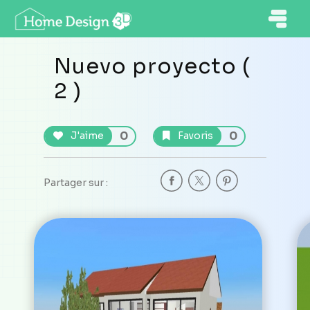
Nuevo proyecto (
2 )
0
0
J'aime
Favoris
Partager sur :