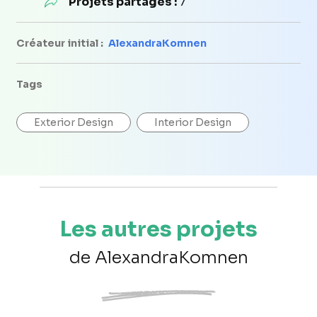
Projets partagés :
7
Créateur initial :
AlexandraKomnen
Tags
Exterior Design
Interior Design
Les autres projets
de AlexandraKomnen