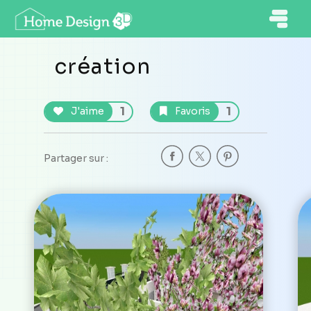
création
1
1
J'aime
Favoris
Partager sur :