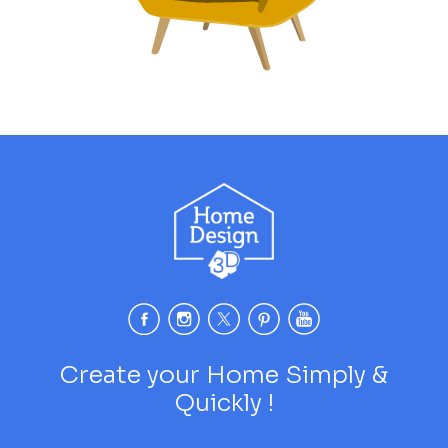
Create your Home Simply &
Quickly !