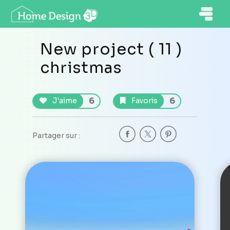
New project ( 11 )
christmas
6
6
J'aime
Favoris
Partager sur :