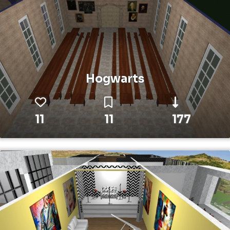
Hogwarts
11
11
177