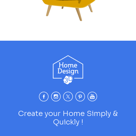
Create your Home Simply &
Quickly !