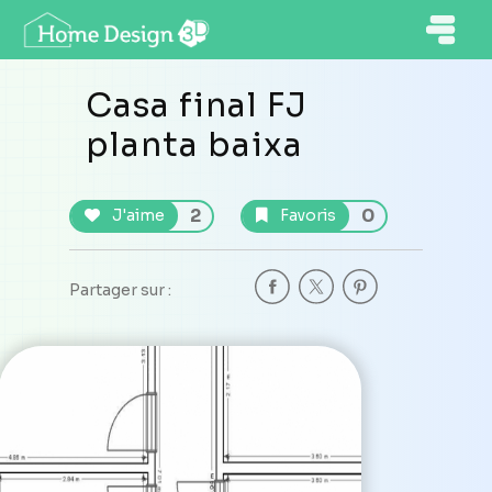
Casa final FJ
planta baixa
2
0
J'aime
Favoris
Partager sur :