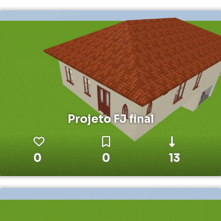
Projeto FJ final
0
0
13