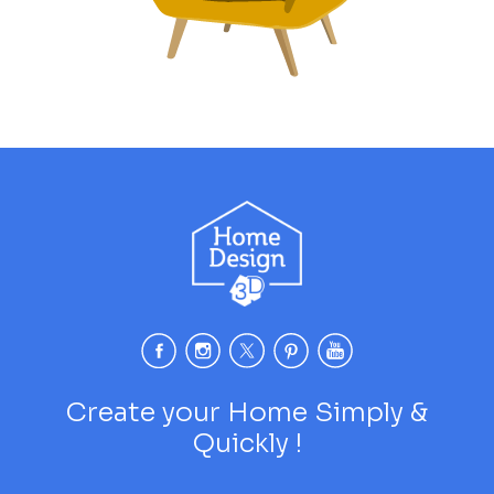
Create your Home Simply &
Quickly !