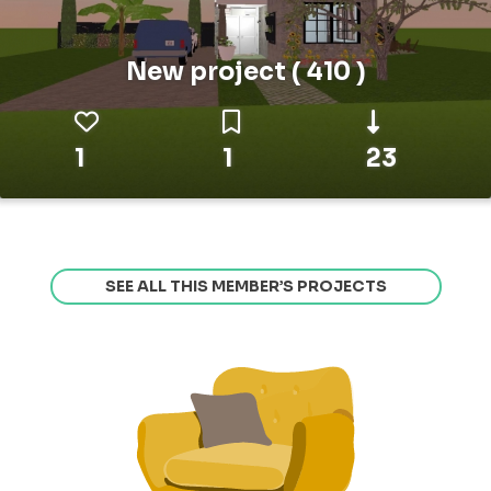
New project ( 410 )
1
1
23
SEE ALL THIS MEMBER’S PROJECTS