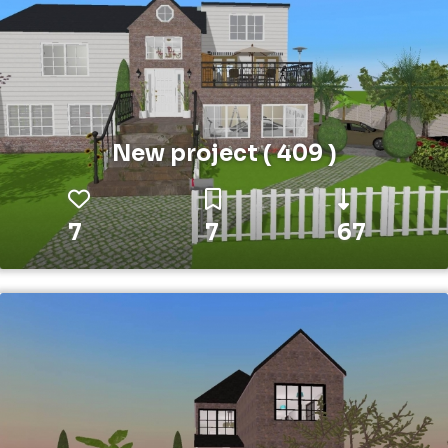
New project ( 409 )
7
7
67