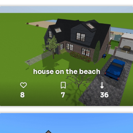
house on the beach
8
7
36