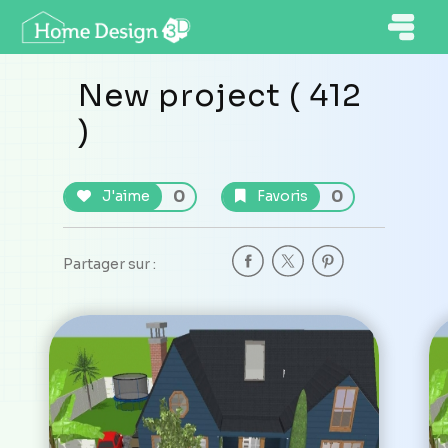
New project ( 412
)
0
0
J'aime
Favoris
Partager sur :