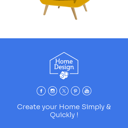
Create your Home Simply &
Quickly !