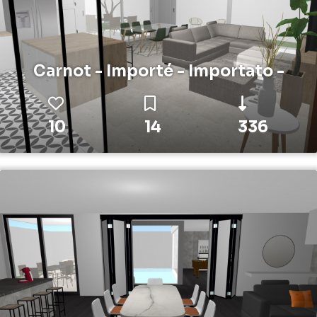
Carnot - Importé - Importato -
10
14
336