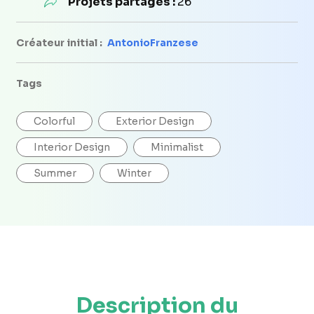
Projets partagés :
26
Créateur initial :
AntonioFranzese
Tags
Colorful
Exterior Design
Interior Design
Minimalist
Summer
Winter
Description du