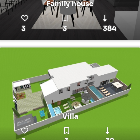
Family house
3
3
384
Villa