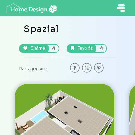
Spazial
4
4
J'aime
Favoris
Partager sur :