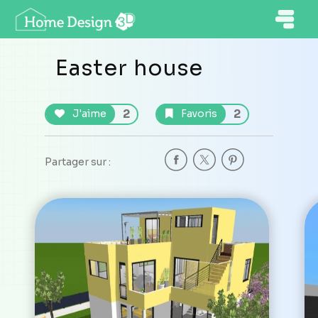
Easter house
2
2
J'aime
Favoris
Partager sur :