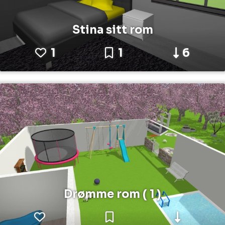
Stina sitt rom
1
1
6
Drømme rom ( 1 )