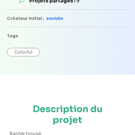
Projets partagés :
9
Créateur initial :
aovidie
Tags
Colorful
Description du
projet
Raster house