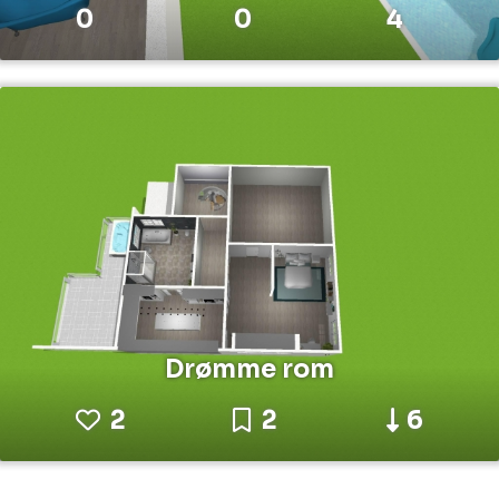
0
0
4
Drømme rom
2
2
6