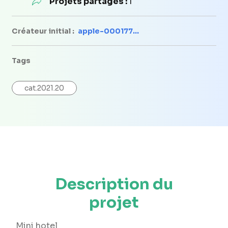
Projets partagés :
1
Créateur initial :
apple-000177...
Tags
cat.2021.20
Description du
projet
Mini hotel