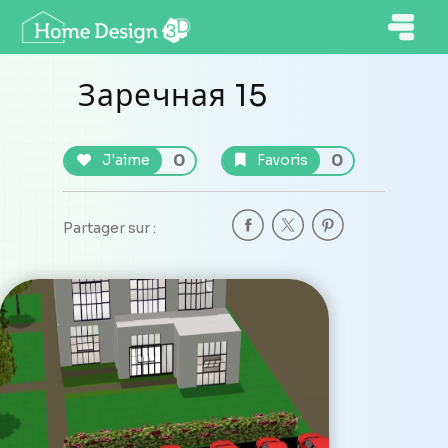
Заречная 15
0
0
J'aime
Favoris
Partager sur :