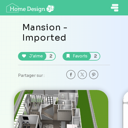
Mansion -
Imported
2
2
J'aime
Favoris
Partager sur :