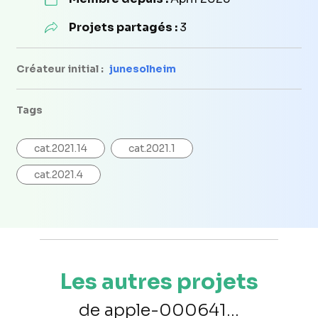
Projets partagés :
3
Créateur initial :
junesolheim
Tags
cat.2021.14
cat.2021.1
cat.2021.4
Les autres projets
de apple-000641...