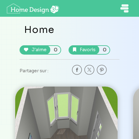
Home
0
0
J'aime
Favoris
Partager sur :