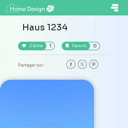
Haus 1234
1
0
J'aime
Favoris
Partager sur :