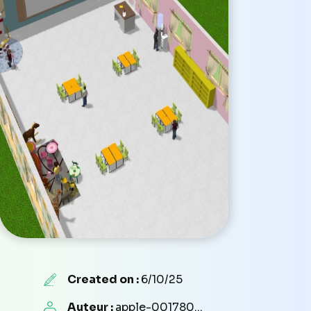
Created on :
6/10/25
Auteur :
apple-001780...