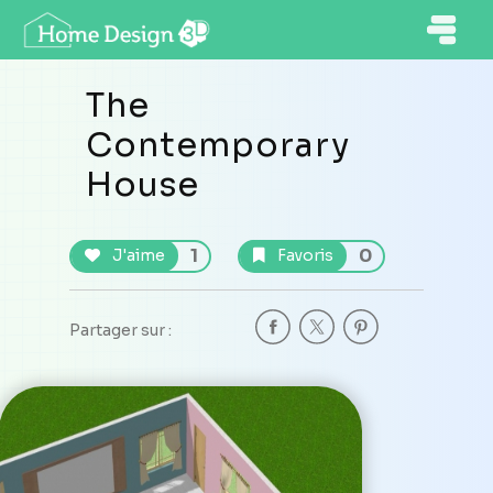
The
Contemporary
House
1
0
J'aime
Favoris
Partager sur :