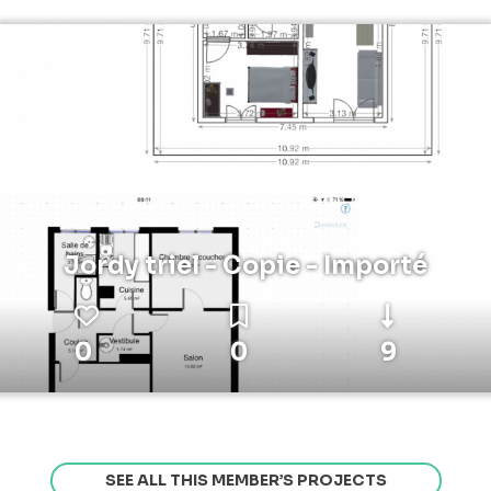
Jordy triel - Copie - Importé
0
0
9
SEE ALL THIS MEMBER’S PROJECTS