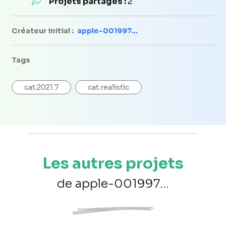
Projets partagés :
2
Créateur initial :
apple-001997...
Tags
cat.2021.7
cat.realistic
Les autres projets
de apple-001997...