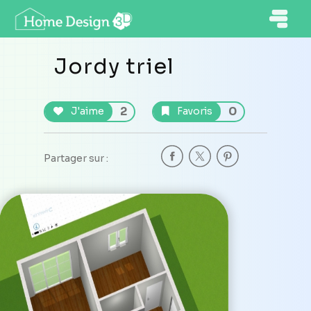
Jordy triel
2
0
J'aime
Favoris
Partager sur :