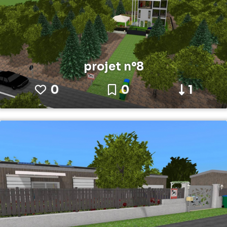
projet n°8
0
0
1