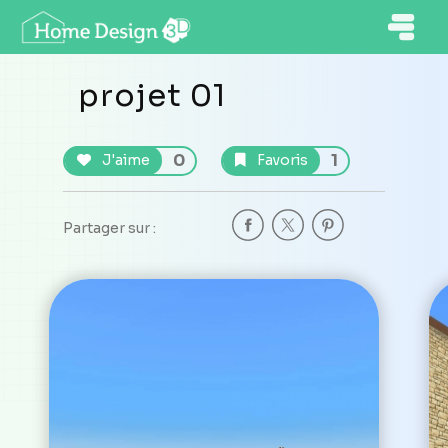
projet 01
0
1
J'aime
Favoris
Partager sur :