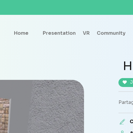
Home
Presentation
VR
Community
H
J
Partag
C