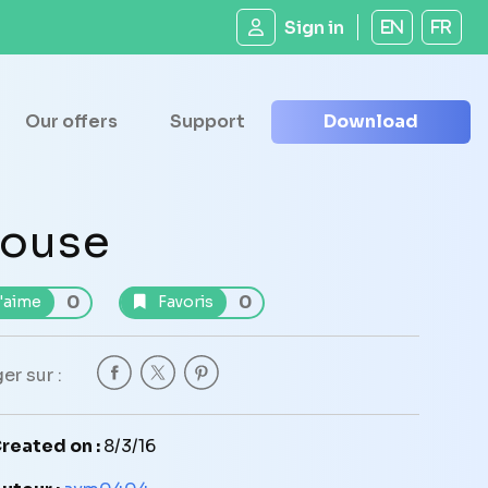
Sign in
EN
FR
Our offers
Support
Download
ouse
0
0
'aime
Favoris
er sur :
reated on :
8/3/16