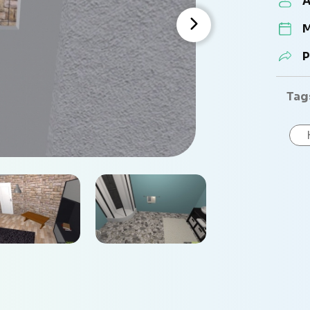
A
M
P
Tag