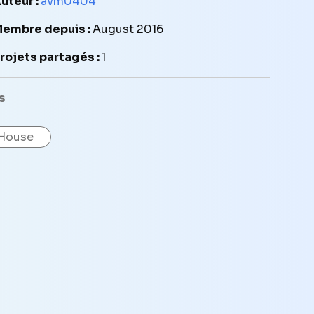
uteur :
avm0404
embre depuis :
August 2016
rojets partagés :
1
s
House