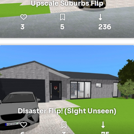
Upscale Suburbs Flip
3
5
236
Disaster Flip! (Sight Unseen)