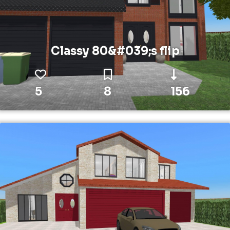
Classy 80&#039;s flip
5
8
156