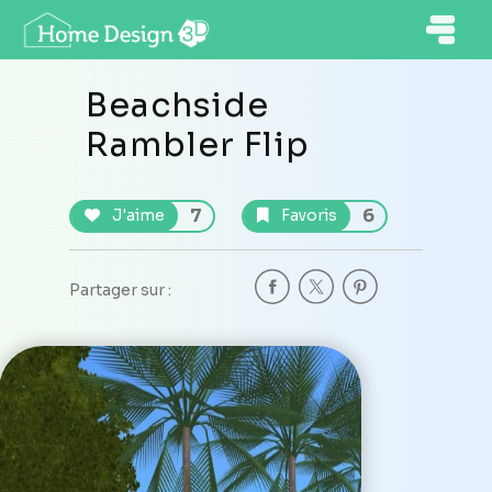
Beachside
Rambler Flip
7
6
J'aime
Favoris
Partager sur :