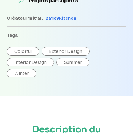
Projets partagés :
5
Créateur initial :
Baileykitchen
Tags
Colorful
Exterior Design
Interior Design
Summer
Winter
Description du