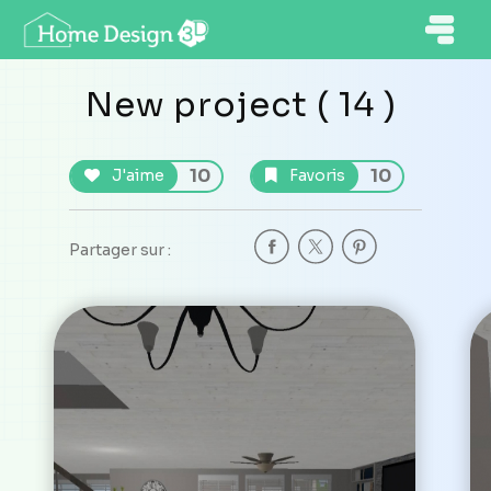
New project ( 14 )
10
10
J'aime
Favoris
Partager sur :