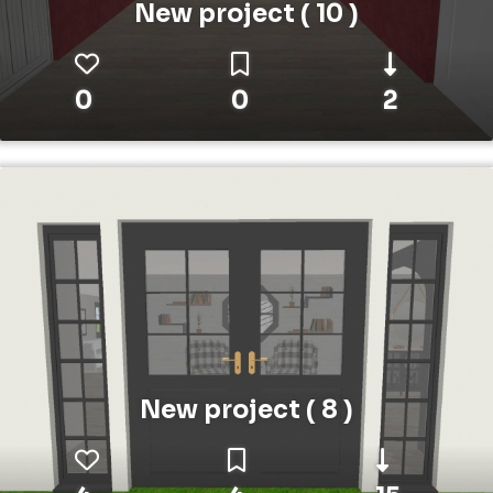
New project ( 10 )
0
0
2
New project ( 8 )