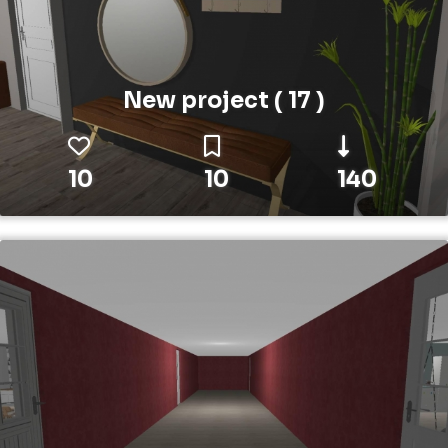
New project ( 17 )
10
10
140