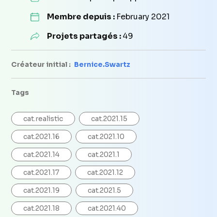
Membre depuis :
February 2021
Projets partagés :
49
Créateur initial :
Bernice.Swartz
Tags
cat.realistic
cat.2021.15
cat.2021.16
cat.2021.10
cat.2021.14
cat.2021.1
cat.2021.17
cat.2021.12
cat.2021.19
cat.2021.5
cat.2021.18
cat.2021.40