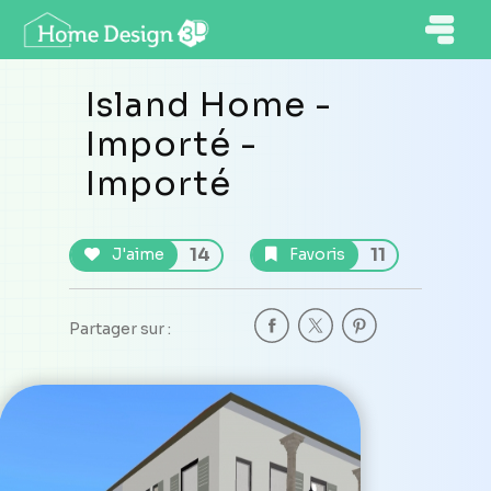
Island Home -
Importé -
Importé
14
11
J'aime
Favoris
Partager sur :