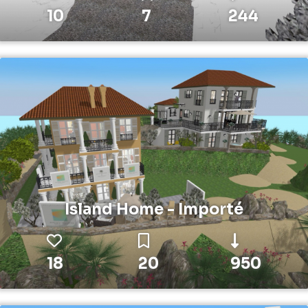
10
7
244
Island Home - Importé
18
20
950