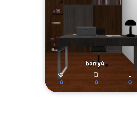
barry4
0
0
0