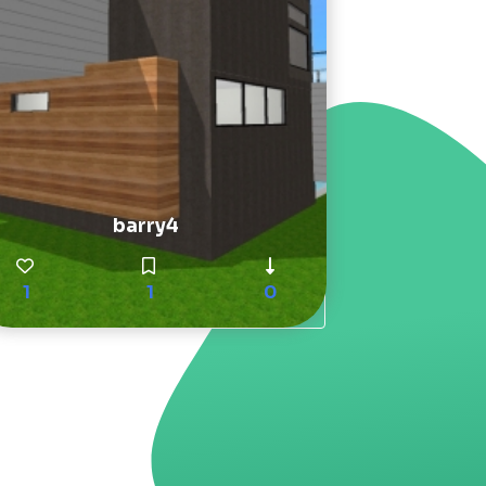
barry4
1
1
0