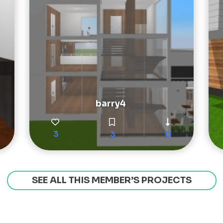
barry4
3
3
0
SEE ALL THIS MEMBER’S PROJECTS