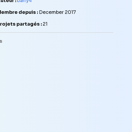
uteur :
barry4
embre depuis :
December 2017
rojets partagés :
21
s