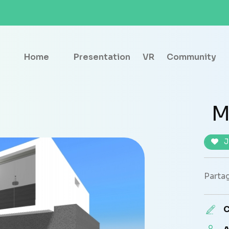
Home
Presentation
VR
Community
M
J
Partag
C