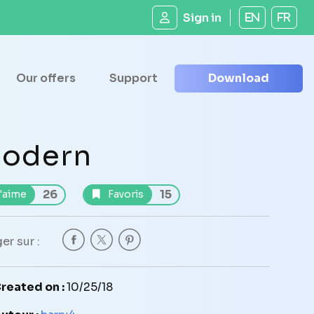
Sign in
EN
FR
Our offers
Support
Download
odern
26
15
'aime
Favoris
er sur :
reated on :
10/25/18