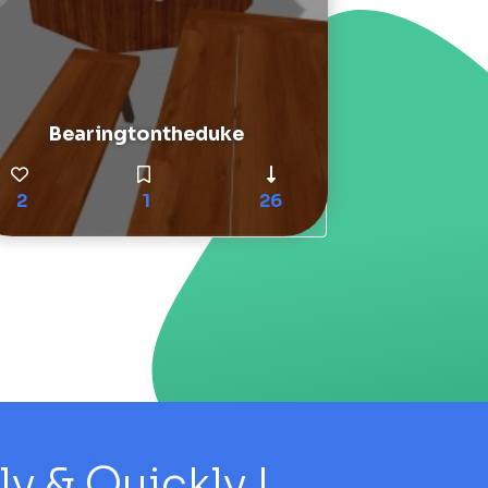
Bearingtontheduke
2
1
26
 & Quickly !