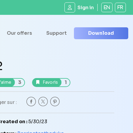
Sign in
EN
FR
Our offers
Support
Download
2
3
1
'aime
Favoris
er sur :
reated on :
5/30/23