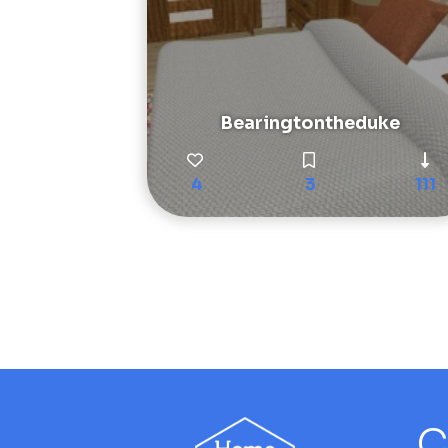
Bearingtontheduke
4
3
111
C