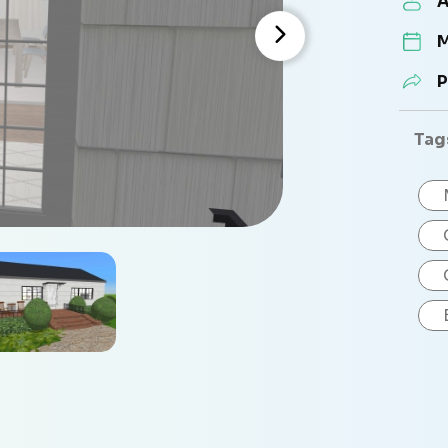
A
M
P
Tag