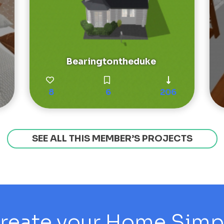
Bearingtontheduke
8
6
206
SEE ALL THIS MEMBER’S PROJECTS
reate your Home Simply