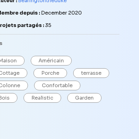
uteur :
Bearingtontheduke
embre depuis :
December 2020
rojets partagés :
35
s
Maison
Américain
Cottage
Porche
terrasse
Colonne
Confortable
Bois
Realistic
Garden