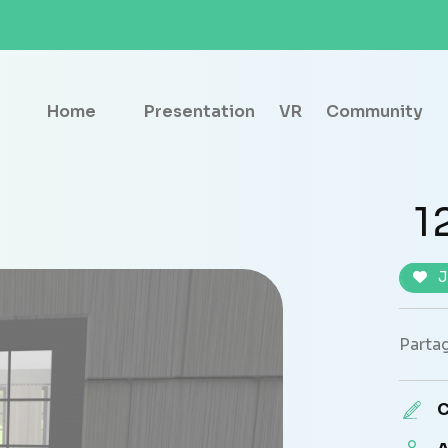
Home
Presentation
VR
Community
1
J
Partag
C