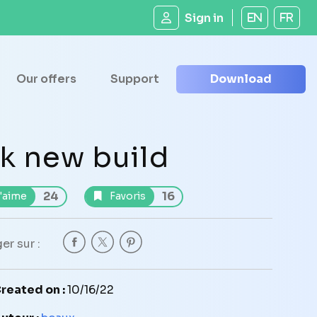
Sign in
EN
FR
Our offers
Support
Download
k new build
24
16
'aime
Favoris
er sur :
reated on :
10/16/22