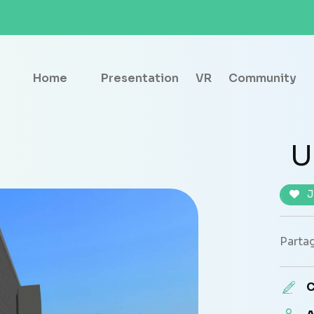
Home
Presentation
VR
Community
U
J
Partag
C