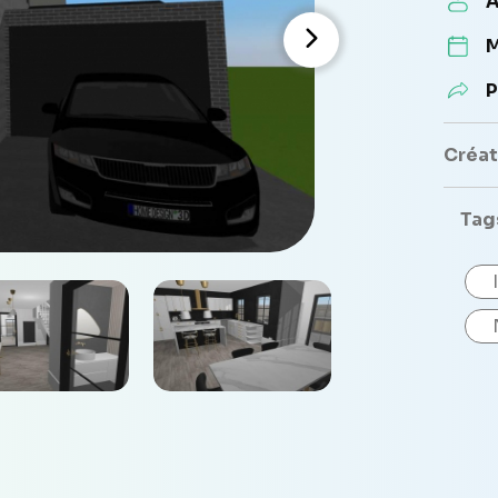
A
M
P
Créate
Tag