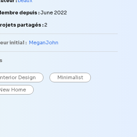
uteur :
beaux
embre depuis :
June 2022
rojets partagés :
2
ur initial :
MeganJohn
s
Interior Design
Minimalist
New Home