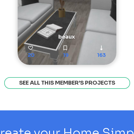
beaux
20
19
163
SEE ALL THIS MEMBER’S PROJECTS
reate your Home Simply