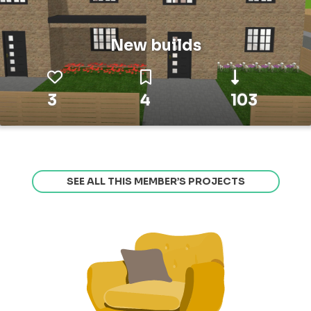
New builds
3
4
103
SEE ALL THIS MEMBER’S PROJECTS