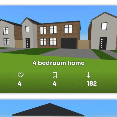
4 bedroom home
4
4
182