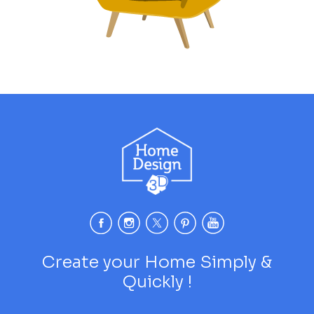
Create your Home Simply &
Quickly !