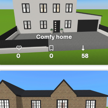
Comfy home
0
0
58