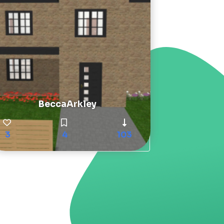
BeccaArkley
3
4
103