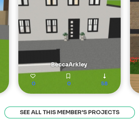
BeccaArkley
0
0
58
SEE ALL THIS MEMBER’S PROJECTS