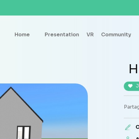
Home
Presentation
VR
Community
H
J
Partag
C