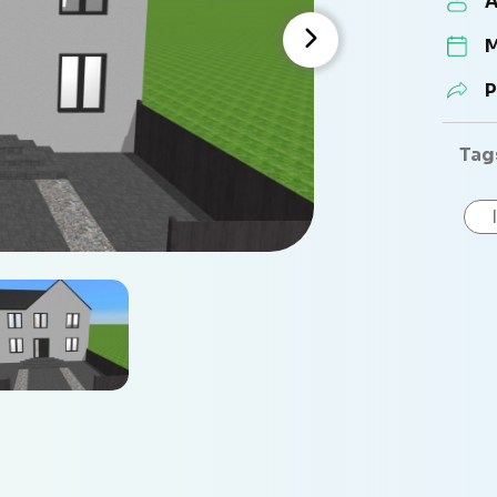
A
M
P
Tag