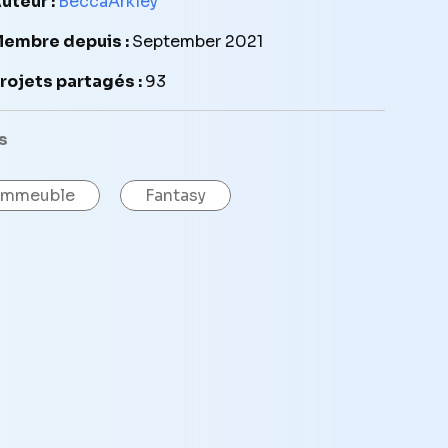
uteur :
BeccaArkley
embre depuis :
September 2021
rojets partagés :
93
s
Immeuble
Fantasy