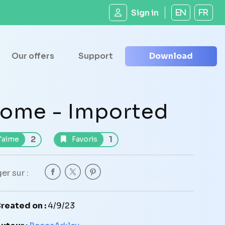
Sign in
EN
FR
Our offers
Support
Download
ome - Imported
2
1
'aime
Favoris
er sur :
reated on :
4/9/23