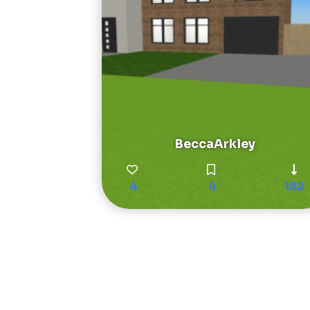
BeccaArkley
4
4
182