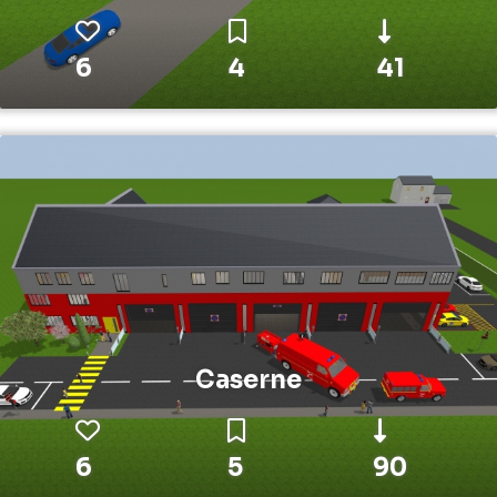
6
4
41
Caserne
6
5
90