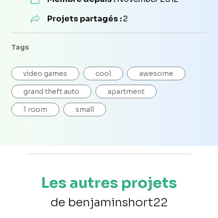
Projets partagés :
2
Tags
video games
cool
awesome
grand theft auto
apartment
1 room
small
Les autres projets
de benjaminshort22