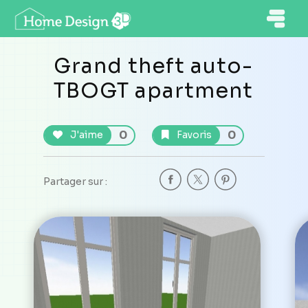
Grand theft auto-
TBOGT apartment
0
0
J'aime
Favoris
Partager sur :