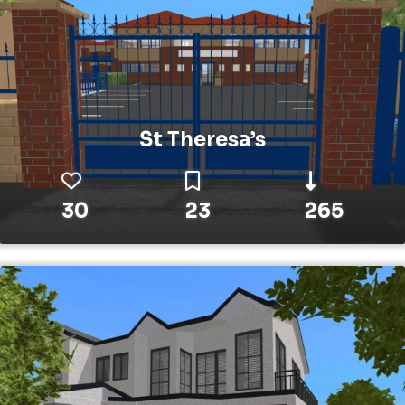
St Theresa’s
30
23
265