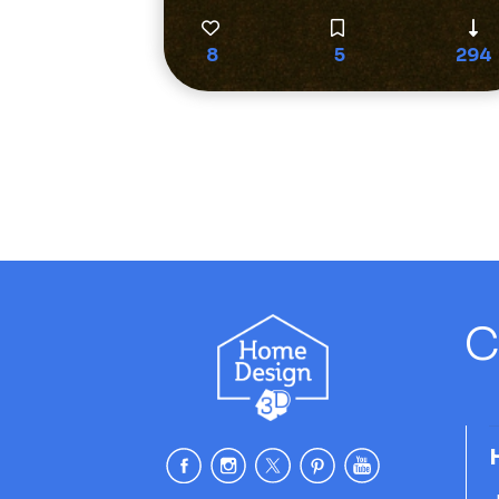
8
5
294
C