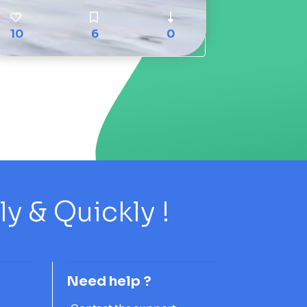
10
6
0
 & Quickly !
Need help ?