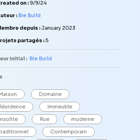
reated on :
9/9/24
uteur :
Bie Build
embre depuis :
January 2023
rojets partagés :
5
ur initial :
Bie Build
s
Maison
Domaine
Résidence
Immeuble
Insolite
Rue
moderne
traditionnel
Contemporain