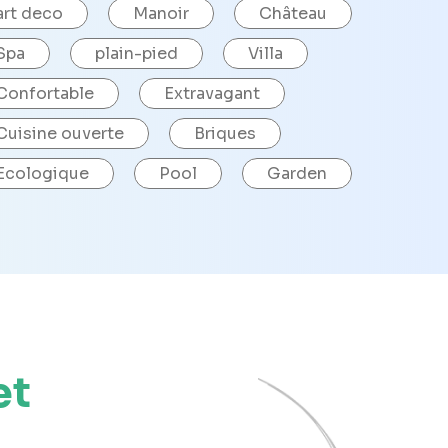
art deco
Manoir
Château
Spa
plain-pied
Villa
Confortable
Extravagant
Cuisine ouverte
Briques
Ecologique
Pool
Garden
et