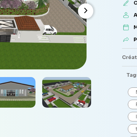
C
A
M
P
Créate
Tag