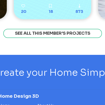
20
18
873
SEE ALL THIS MEMBER’S PROJECTS
reate your Home Simply
Home Design 3D