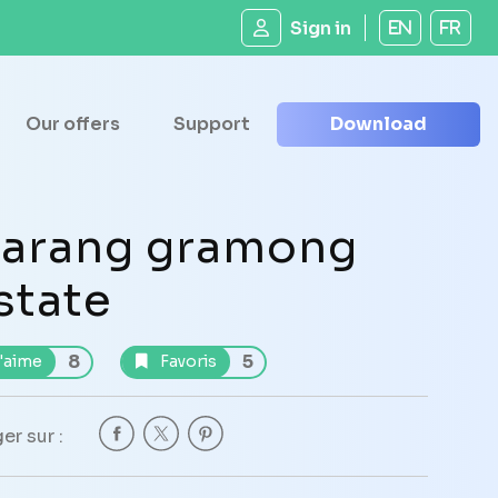
Sign in
EN
FR
Our offers
Support
Download
arang gramong
state
8
5
'aime
Favoris
er sur :