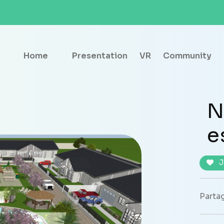
Home
Presentation
VR
Community
N
e
J
Partag