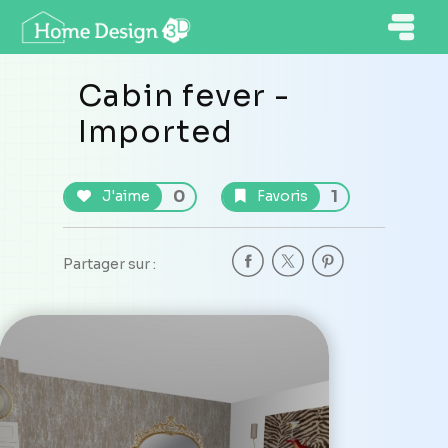
Cabin fever -
Imported
0
1
J'aime
Favoris
Partager sur :