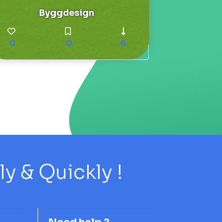
Byggdesign
0
0
6
 & Quickly !