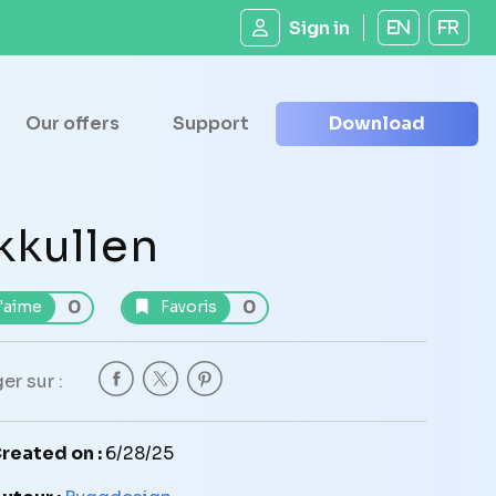
Sign in
EN
FR
Our offers
Support
Download
kkullen
0
0
'aime
Favoris
er sur :
reated on :
6/28/25