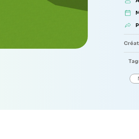
A
M
P
Créate
Tag