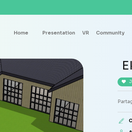
Home
Presentation
VR
Community
E
J
Partag
C