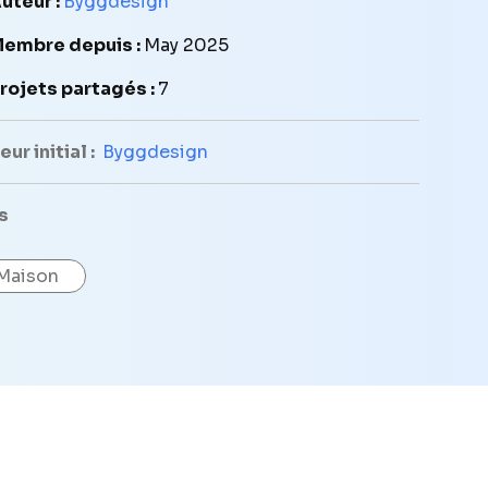
uteur :
Byggdesign
embre depuis :
May 2025
rojets partagés :
7
ur initial :
Byggdesign
s
Maison