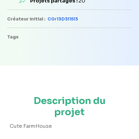
Projets partagés :
20
Créateur initial :
C0r13D3l15l3
Tags
Description du
projet
Cute FarmHouse