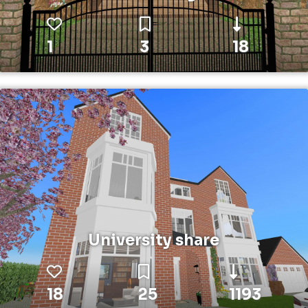
1
3
18
University share
18
25
1193