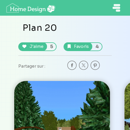
Plan 20
5
4
J'aime
Favoris
Partager sur :