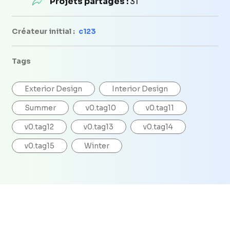
Projets partagés :
31
Créateur initial :
c123
Tags
Exterior Design
Interior Design
Summer
v0.tag10
v0.tag11
v0.tag12
v0.tag13
v0.tag14
v0.tag15
Winter