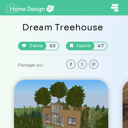
Dream Treehouse
63
47
J'aime
Favoris
Partager sur :