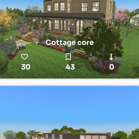
Cottage core
30
43
0