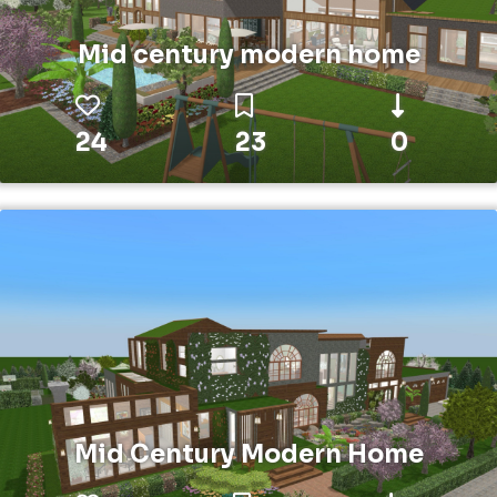
Mid century modern home
24
23
0
Mid Century Modern Home