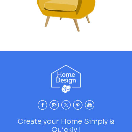
Create your Home Simply &
Quickly !