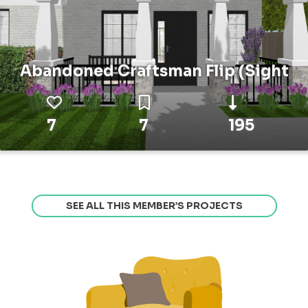
Abandoned Craftsman Flip (Sight
7
7
195
SEE ALL THIS MEMBER’S PROJECTS