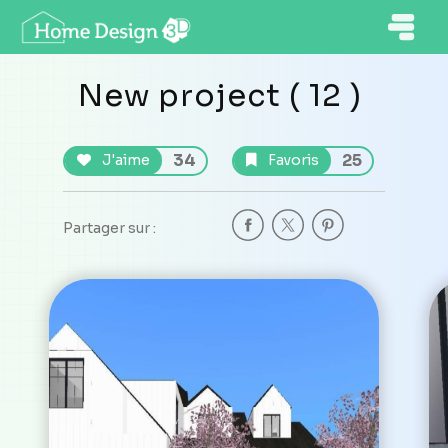
New project ( 12 )
34
25
J'aime
Favoris
Partager sur :