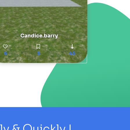
Candice.barry
6
5
45
 & Quickly !