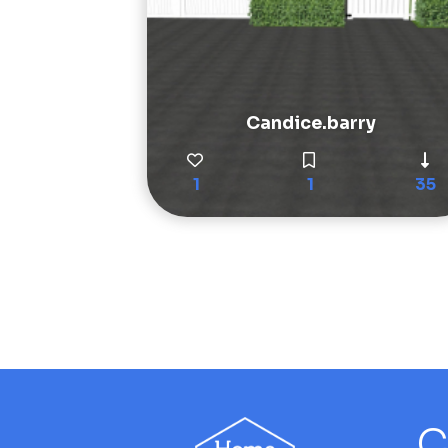
Candice.barry
1
1
35
C