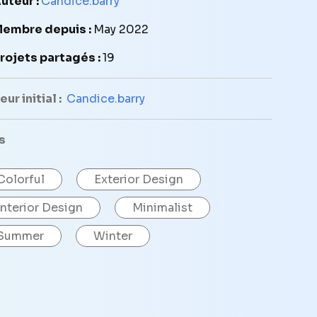
uteur :
Candice.barry
embre depuis :
May 2022
rojets partagés :
19
ur initial :
Candice.barry
s
Colorful
Exterior Design
Interior Design
Minimalist
Summer
Winter