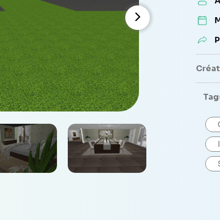
A
M
P
Créate
Tag