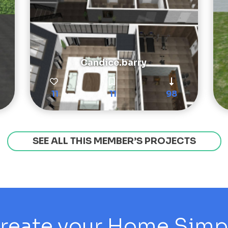
Candice.barry
11
11
98
SEE ALL THIS MEMBER’S PROJECTS
reate your Home Simply