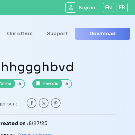
Sign in
EN
FR
Our offers
Support
Download
hhggghbvd
5
5
'aime
Favoris
er sur :
reated on :
8/27/25