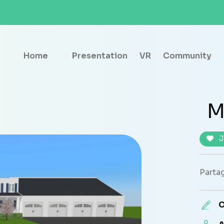
Home
Presentation
VR
Community
M
J
Partag
C