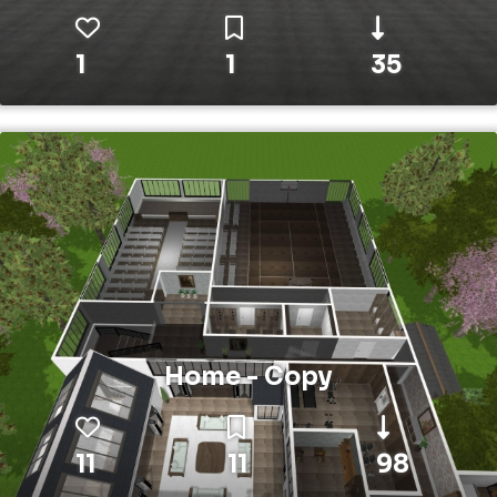
1
1
35
Home - Copy
11
11
98