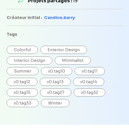
Projets partagés :
19
Créateur initial :
Candice.barry
Tags
Colorful
Exterior Design
Interior Design
Minimalist
Summer
v0.tag10
v0.tag11
v0.tag12
v0.tag13
v0.tag14
v0.tag15
v0.tag27
v0.tag32
v0.tag33
Winter