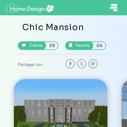
Chic Mansion
29
24
J'aime
Favoris
Partager sur :