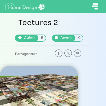
Tectures 2
5
9
J'aime
Favoris
Partager sur :