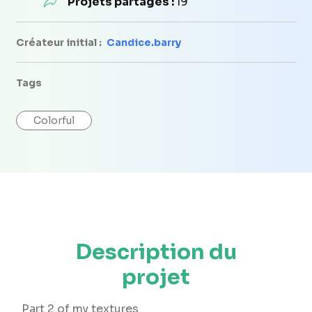
Projets partagés :
19
Créateur initial :
Candice.barry
Tags
Colorful
Description du
projet
Part 2 of my textures