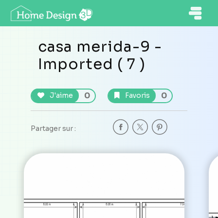
casa merida-9 -
Imported ( 7 )
0
0
J'aime
Favoris
Partager sur :