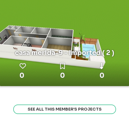
casa merida-9 - Imported ( 2 )
0
0
0
SEE ALL THIS MEMBER’S PROJECTS