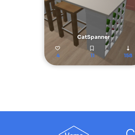
CatSpanner
4
11
158
C