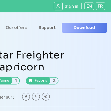
Sign in
EN
FR
Our offers
Support
Download
tar Freighter
apricorn
1
2
'aime
Favoris
er sur :