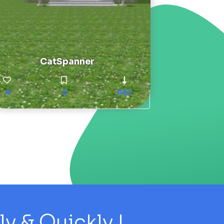
CatSpanner
4
5
461
 & Quickly !