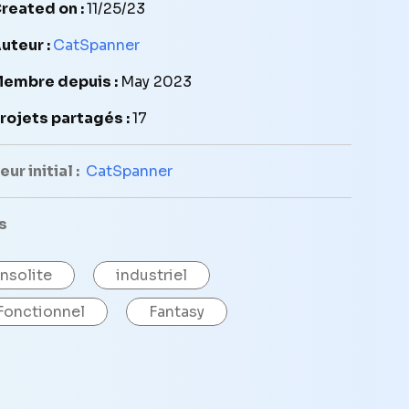
reated on :
11/25/23
uteur :
CatSpanner
embre depuis :
May 2023
rojets partagés :
17
ur initial :
CatSpanner
s
Insolite
industriel
Fonctionnel
Fantasy