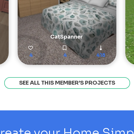
CatSpanner
4
4
418
SEE ALL THIS MEMBER’S PROJECTS
reate your Home Simply