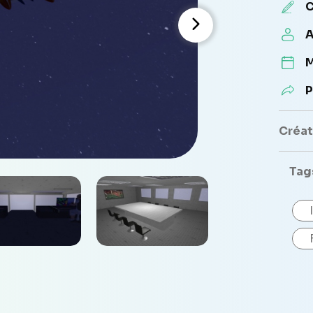
C
A
M
P
Créate
Tag