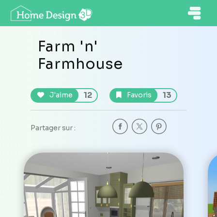
Farm 'n'
Farmhouse
12
13
J'aime
Favoris
Partager sur :