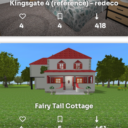
Kingsgate 4 (reference) - redeco
4
4
418
Fairy Tail Cottage