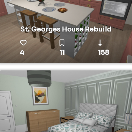
St. Georges House Rebuild
4
11
158