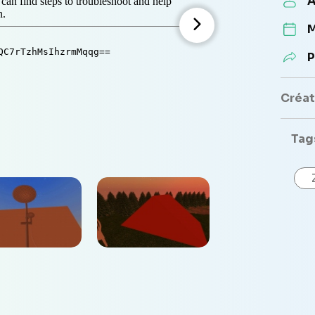
A
M
P
Créate
Tag