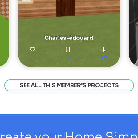
Charles-édouard
1
2
24
SEE ALL THIS MEMBER’S PROJECTS
reate your Home Simply