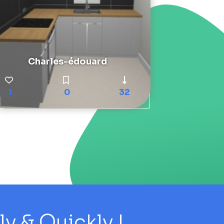
Charles-édouard
1
0
32
 & Quickly !