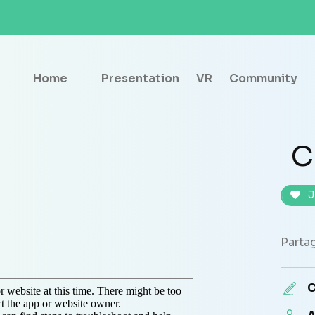
Home
Presentation
VR
Community
C
J
Partag
C