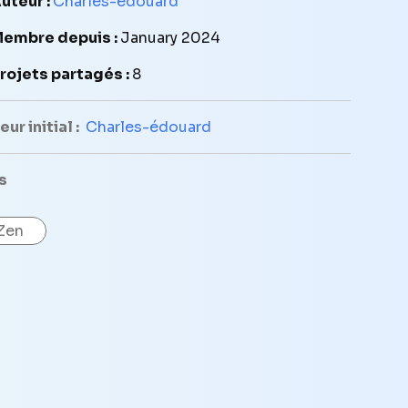
uteur :
Charles-édouard
embre depuis :
January 2024
rojets partagés :
8
ur initial :
Charles-édouard
s
Zen