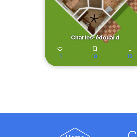
Charles-édouard
1
0
13
C