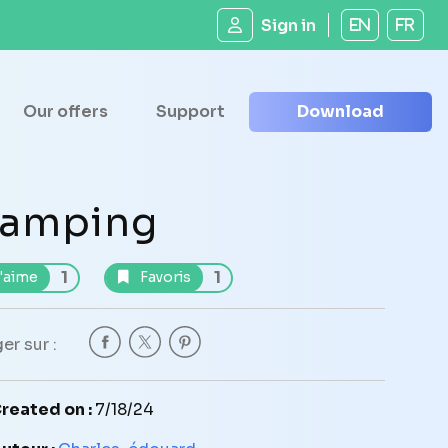
Sign in
EN
FR
Our offers
Support
Download
amping
1
1
'aime
Favoris
er sur :
reated on :
7/18/24