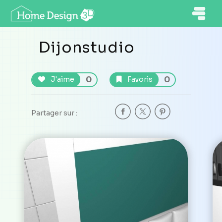
Dijonstudio
0
0
J'aime
Favoris
Partager sur :