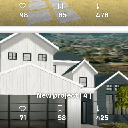
98
85
478
New project ( 4 )
71
58
425