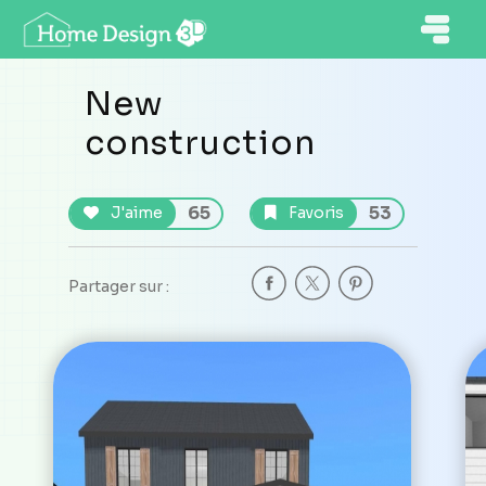
New
construction
65
53
J'aime
Favoris
Partager sur :