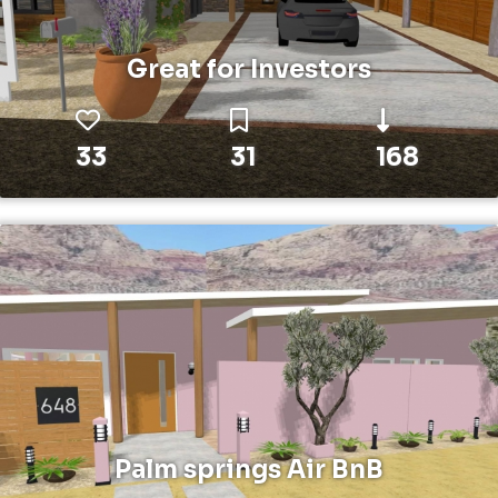
Great for Investors
33
31
168
Palm springs Air BnB