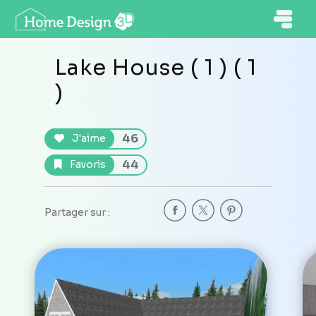
Lake House ( 1 ) ( 1
)
46
J'aime
44
Favoris
Partager sur :